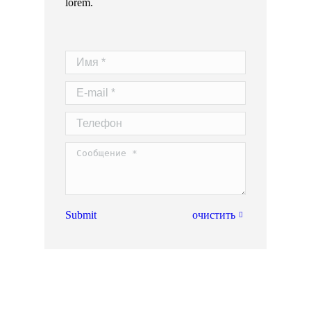
lorem.
Имя *
E-mail *
Телефон
Сообщение *
Submit
очистить