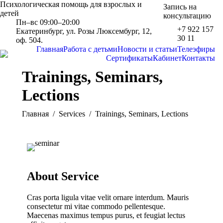
Психологическая помощь для взрослых и
Запись на
детей
консультацию
Пн–вс 09:00–20:00
+7 922 157
Екатеринбург, ул. Розы Люксембург, 12,
30 11
оф. 504.
Главная
Работа с детьми
Новости и статьи
Телеэфиры
Сертификаты
Кабинет
Контакты
Trainings, Seminars,
Lections
Вы находитесь здесь:
Главная
Services
Trainings, Seminars, Lections
About Service
Cras porta ligula vitae velit ornare interdum. Mauris
consectetur mi vitae commodo pellentesque.
Maecenas maximus tempus purus, et feugiat lectus